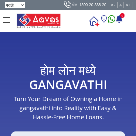
टोल: 1800-20-888-20
A -
A
A+
5
होम लोन मध्ये
GANGAVATHI
Turn Your Dream of Owning a Home in
gangavathi into Reality with Easy &
Hassle-Free Home Loans.