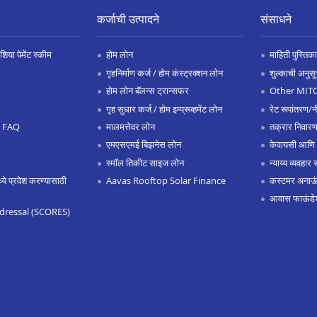
कर्जाची उत्पादने
संसाधने
िया पेमेंट स्कीम
होम लोन
माहिती पुस्तिका
गृहनिर्माण कर्ज / होम कंस्ट्रक्शन लोन
शुल्काची अनुसू
होम लोन बॅलन्स ट्रान्सफर
Other MIT
गृह सुधार कर्ज / होम इम्प्रूव्हमेंट लोन
रेट रूपांतरण/न
.0 FAQ
मालमत्तेवर लोन
तक्रार निवारण
एमएसएमई बिझनेस लोन
केवायसी आणि
स्मॉल तिकीट साइज लोन
न्याय्य व्यवहार 
 प्रवेश करण्यासाठी
Aavas Rooftop Solar Finance
कस्टमर अनाऊंस
आवास फाऊंडे
dressal (SCORES)