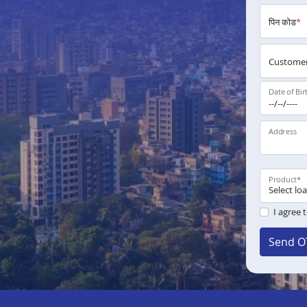
पिन कोड
*
Customer
Date of Bir
Address
Product
*
I agree 
Send O