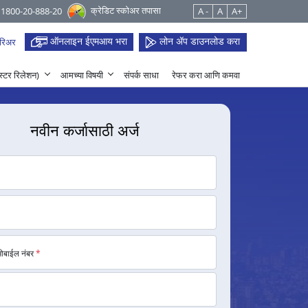
क्रेडिट स्कोअर तपासा
 1800-20-888-20
A -
A
A+
ऑनलाइन ईएमआय भरा
लोन ॲप डाउनलोड करा
रिअर
हेस्टर रिलेशन)
आमच्या विषयी
संपर्क साधा
रेफर करा आणि कमवा
नवीन कर्जासाठी अर्ज
मोबाईल नंबर
*