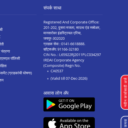
संपर्क साधा
Registered And Corporate Office:
201-202, दुसरा मजला, साउथ एंड स्क्वेअर,
ची
मानसरोवर इंडस्ट्रियल एरिया,
C
जयपूर-302020
ग्राहक सेवा :
0141-6618888
.
ीती
व्हॉट्सॲप:
91166-32180
 यंत्रणा
CIN No. : L65922RJ2011PLC034297
 एएमएल पॉलिसी
IRDAI Corporate Agency
(Composite) Regn No.
संहिता
CA0537
मेंट (ग्राहकांची घोषणा)
(Valid till 07-Dec-2026)
शन
नवीन कर्जासाठी अर्
आवास लोन ॲप