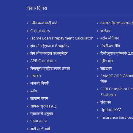
क्विक लिंक्स
नवीन कर्जासाठी अर्ज
तक्रार निवारण-एक्स-ग्रेश
Calculators
करिअर
Home Loan Prepayment Calculator
ब्रांच लोकेशन
होम लोन ईएमआय कॅल्क्युलेटर
गोपनीयता नीति
होम लोन पात्रता कॅल्क्युलेटर
रिजोल्यूशन फ्रेमवर्क 2
APR Calculator
ग्रीन होम
विनामूल्य क्रेडिट स्कोर तपासा
साइटमॅप
उत्पादने
SMART ODR पोर्टलमध्ये
लिंक
आमच्या विषयी
SEBI Complaint Re
ब्लॉग
Platform
सामान्य प्रश्न
संसाधने
सायबर सुरक्षा FAQ
Update KYC
ग्राहकांचे अनुभव
Insurance Services
SARFAESI
अटी आणि शर्ती