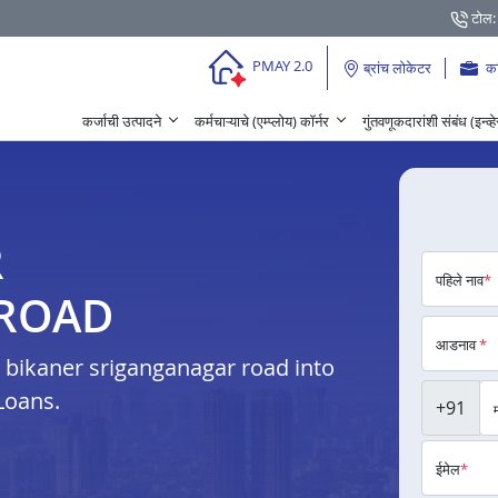
टोल:
PMAY 2.0
ब्रांच लोकेटर
क
कर्जाची उत्पादने
कर्मचाऱ्याचे (एम्प्लोय) कॉर्नर
गुंतवणूकदारांशी संबंध (इन्व्
R
पहिले नाव
*
ROAD
आडनाव
*
bikaner sriganganagar road into
Loans.
+91
ईमेल
*