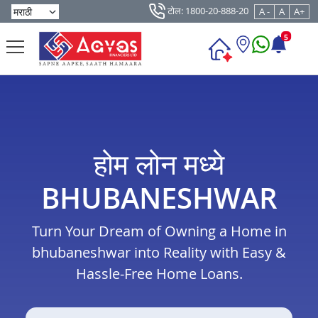
टोल: 1800-20-888-20
A -
A
A+
5
होम लोन मध्ये
BHUBANESHWAR
Turn Your Dream of Owning a Home in
bhubaneshwar into Reality with Easy &
Hassle-Free Home Loans.