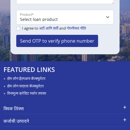
Product
*
I agree to
अटी आणि शर्ती
and
गोपनीयता नीति
Send OTP to verify phone number
FEATURED LINKS
होम लोन ईएमआय कॅल्क्युलेटर
होम लोन पात्रता कॅल्क्युलेटर
विनामूल्य क्रेडिट स्कोर तपासा
क्विक लिंक्स
नवीन कर्जासाठी अर्ज
तक्रार निवारण-एक्स-ग्रेशिया पेमेंट स्कीम
कर्जाची उत्पादने
APR Calculator
करिअर