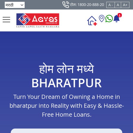
टोल: 1800-20-888-20
A -
A
A+
5
होम लोन मध्ये
BHARATPUR
Turn Your Dream of Owning a Home in
bharatpur into Reality with Easy & Hassle-
Free Home Loans.