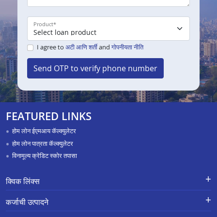
Product
*
I agree to
अटी आणि शर्ती
and
गोपनीयता नीति
Send OTP to verify phone number
FEATURED LINKS
होम लोन ईएमआय कॅल्क्युलेटर
होम लोन पात्रता कॅल्क्युलेटर
विनामूल्य क्रेडिट स्कोर तपासा
क्विक लिंक्स
नवीन कर्जासाठी अर्ज
तक्रार निवारण-एक्स-ग्रेशिया पेमेंट स्कीम
कर्जाची उत्पादने
APR Calculator
करिअर