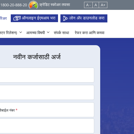
क्रेडिट स्कोअर तपासा
 1800-20-888-20
A -
A
A+
ऑनलाइन ईएमआय भरा
लोन ॲप डाउनलोड करा
रिअर
हेस्टर रिलेशन)
आमच्या विषयी
संपर्क साधा
रेफर करा आणि कमवा
नवीन कर्जासाठी अर्ज
मोबाईल नंबर
*