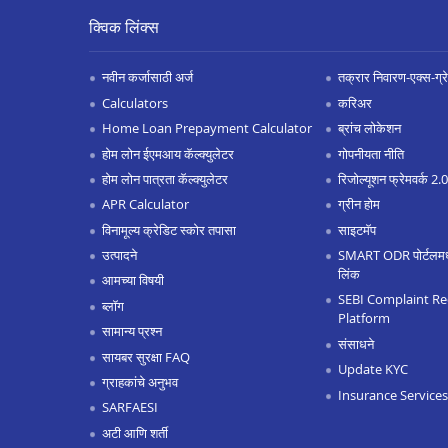
क्विक लिंक्स
नवीन कर्जासाठी अर्ज
तक्रार निवारण-एक्स-ग्रेश
Calculators
करिअर
Home Loan Prepayment Calculator
ब्रांच लोकेशन
होम लोन ईएमआय कॅल्क्युलेटर
गोपनीयता नीति
होम लोन पात्रता कॅल्क्युलेटर
रिजोल्यूशन फ्रेमवर्क 2
APR Calculator
ग्रीन होम
विनामूल्य क्रेडिट स्कोर तपासा
साइटमॅप
उत्पादने
SMART ODR पोर्टलमध्ये
लिंक
आमच्या विषयी
SEBI Complaint Re
ब्लॉग
Platform
सामान्य प्रश्न
संसाधने
सायबर सुरक्षा FAQ
Update KYC
ग्राहकांचे अनुभव
Insurance Services
SARFAESI
अटी आणि शर्ती