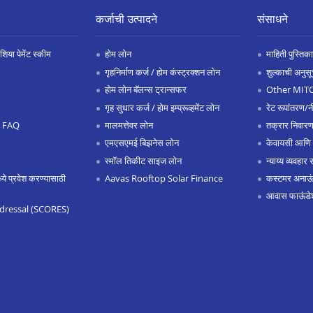
कर्जाची उत्पादने
संसाधने
िया पेमेंट स्कीम
होम लोन
माहिती पुस्तिका
गृहनिर्माण कर्ज / होम कंस्ट्रक्शन लोन
शुल्काची अनुसू
होम लोन बॅलन्स ट्रान्सफर
Other MIT
गृह सुधार कर्ज / होम इम्प्रूव्हमेंट लोन
रेट रूपांतरण/न
.0 FAQ
मालमत्तेवर लोन
तक्रार निवारण
एमएसएमई बिझनेस लोन
केवायसी आणि
स्मॉल तिकीट साइज लोन
न्याय्य व्यवहार 
 प्रवेश करण्यासाठी
Aavas Rooftop Solar Finance
कस्टमर अनाऊंस
आवास फाऊंडे
dressal (SCORES)