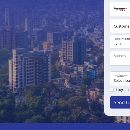
पिन कोड
*
Customer
Date of Bir
Address
Product
*
I agree 
Send O