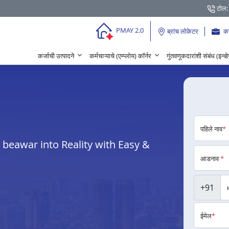
टोल:
PMAY 2.0
ब्रांच लोकेटर
क
कर्जाची उत्पादने
कर्मचाऱ्याचे (एम्प्लोय) कॉर्नर
गुंतवणूकदारांशी संबंध (इन्व्
पहिले नाव
*
beawar into Reality with Easy &
आडनाव
*
+91
ईमेल
*