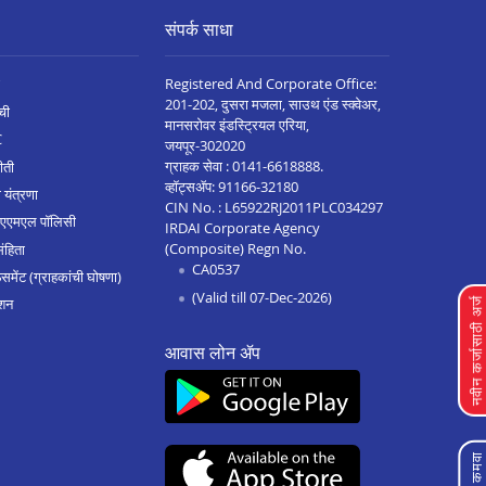
संपर्क साधा
Registered And Corporate Office:
201-202, दुसरा मजला, साउथ एंड स्क्वेअर,
ची
मानसरोवर इंडस्ट्रियल एरिया,
C
जयपूर-302020
ग्राहक सेवा :
0141-6618888
.
ीती
व्हॉट्सॲप:
91166-32180
 यंत्रणा
CIN No. : L65922RJ2011PLC034297
 एएमएल पॉलिसी
IRDAI Corporate Agency
(Composite) Regn No.
संहिता
CA0537
मेंट (ग्राहकांची घोषणा)
(Valid till 07-Dec-2026)
शन
नवीन कर्जासाठी अर्
आवास लोन ॲप