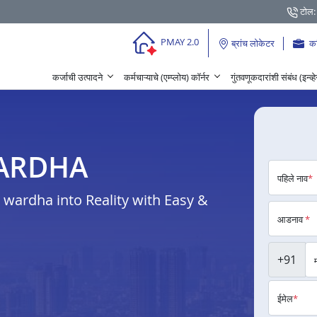
टोल:
PMAY 2.0
ब्रांच लोकेटर
क
कर्जाची उत्पादने
कर्मचाऱ्याचे (एम्प्लोय) कॉर्नर
गुंतवणूकदारांशी संबंध (इन्व्
े WARDHA
पहिले नाव
*
wardha into Reality with Easy &
आडनाव
*
+91
ईमेल
*