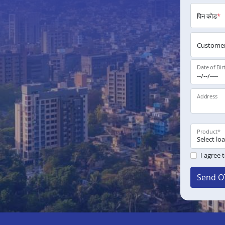
पिन कोड
*
Customer
Date of Bir
Address
Product
*
I agree 
Send O