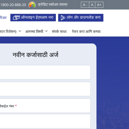
क्रेडिट स्कोअर तपासा
 1800-20-888-20
A -
A
A+
ऑनलाइन ईएमआय भरा
लोन ॲप डाउनलोड करा
रिअर
हेस्टर रिलेशन)
आमच्या विषयी
संपर्क साधा
रेफर करा आणि कमवा
नवीन कर्जासाठी अर्ज
मोबाईल नंबर
*