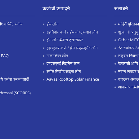
कर्जाची उत्पादने
संसाधने
िया पेमेंट स्कीम
होम लोन
माहिती पुस्तिका
गृहनिर्माण कर्ज / होम कंस्ट्रक्शन लोन
शुल्काची अनुसू
होम लोन बॅलन्स ट्रान्सफर
Other MIT
गृह सुधार कर्ज / होम इम्प्रूव्हमेंट लोन
रेट रूपांतरण/न
.0 FAQ
मालमत्तेवर लोन
तक्रार निवारण
एमएसएमई बिझनेस लोन
केवायसी आणि
स्मॉल तिकीट साइज लोन
न्याय्य व्यवहार 
 प्रवेश करण्यासाठी
Aavas Rooftop Solar Finance
कस्टमर अनाऊंस
आवास फाऊंडे
dressal (SCORES)