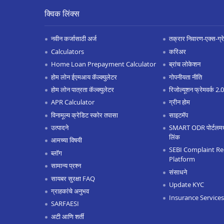
क्विक लिंक्स
नवीन कर्जासाठी अर्ज
तक्रार निवारण-एक्स-ग्रेश
Calculators
करिअर
Home Loan Prepayment Calculator
ब्रांच लोकेशन
होम लोन ईएमआय कॅल्क्युलेटर
गोपनीयता नीति
होम लोन पात्रता कॅल्क्युलेटर
रिजोल्यूशन फ्रेमवर्क 2
APR Calculator
ग्रीन होम
विनामूल्य क्रेडिट स्कोर तपासा
साइटमॅप
उत्पादने
SMART ODR पोर्टलमध्ये
लिंक
आमच्या विषयी
SEBI Complaint Re
ब्लॉग
Platform
सामान्य प्रश्न
संसाधने
सायबर सुरक्षा FAQ
Update KYC
ग्राहकांचे अनुभव
Insurance Services
SARFAESI
अटी आणि शर्ती