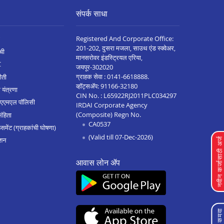
संपर्क साधा
Registered And Corporate Office:
201-202, दुसरा मजला, साउथ एंड स्क्वेअर,
ची
मानसरोवर इंडस्ट्रियल एरिया,
C
जयपूर-302020
ग्राहक सेवा :
0141-6618888
.
ीती
व्हॉट्सॲप:
91166-32180
 यंत्रणा
CIN No. : L65922RJ2011PLC034297
 एएमएल पॉलिसी
IRDAI Corporate Agency
(Composite) Regn No.
संहिता
CA0537
मेंट (ग्राहकांची घोषणा)
(Valid till 07-Dec-2026)
शन
नवीन कर्जासाठी अर्
आवास लोन ॲप