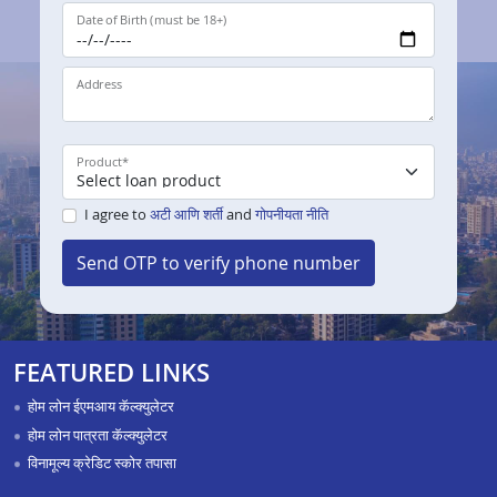
Date of Birth (must be 18+)
Address
Product
*
I agree to
अटी आणि शर्ती
and
गोपनीयता नीति
Send OTP to verify phone number
FEATURED LINKS
होम लोन ईएमआय कॅल्क्युलेटर
होम लोन पात्रता कॅल्क्युलेटर
विनामूल्य क्रेडिट स्कोर तपासा