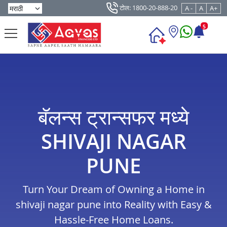
टोल: 1800-20-888-20
A -
A
A+
5
बॅलन्स ट्रान्सफर मध्ये
SHIVAJI NAGAR
PUNE
Turn Your Dream of Owning a Home in
shivaji nagar pune into Reality with Easy &
Hassle-Free Home Loans.