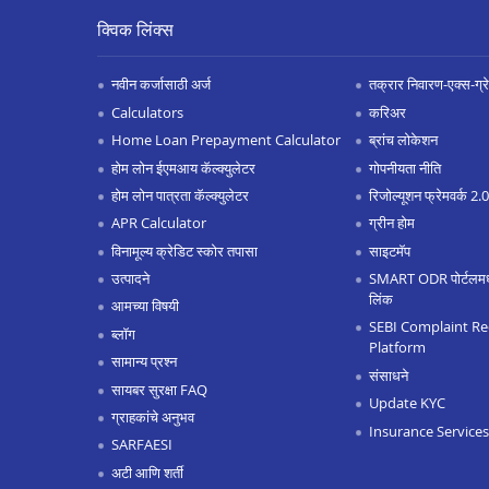
क्विक लिंक्स
नवीन कर्जासाठी अर्ज
तक्रार निवारण-एक्स-ग्रेश
Calculators
करिअर
Home Loan Prepayment Calculator
ब्रांच लोकेशन
होम लोन ईएमआय कॅल्क्युलेटर
गोपनीयता नीति
होम लोन पात्रता कॅल्क्युलेटर
रिजोल्यूशन फ्रेमवर्क 2
APR Calculator
ग्रीन होम
विनामूल्य क्रेडिट स्कोर तपासा
साइटमॅप
उत्पादने
SMART ODR पोर्टलमध्ये
लिंक
आमच्या विषयी
SEBI Complaint Re
ब्लॉग
Platform
सामान्य प्रश्न
संसाधने
सायबर सुरक्षा FAQ
Update KYC
ग्राहकांचे अनुभव
Insurance Services
SARFAESI
अटी आणि शर्ती