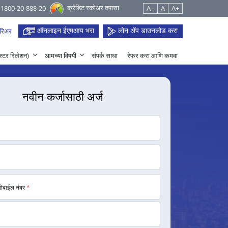
क्रेडिट स्कोअर तपासा
 1800-20-888-20
A -
A
A+
ऑनलाइन ईएमआय भरा
लोन ॲप डाउनलोड करा
रिअर
हेस्टर रिलेशन)
आमच्या विषयी
संपर्क साधा
रेफर करा आणि कमवा
नवीन कर्जासाठी अर्ज
मोबाईल नंबर
*