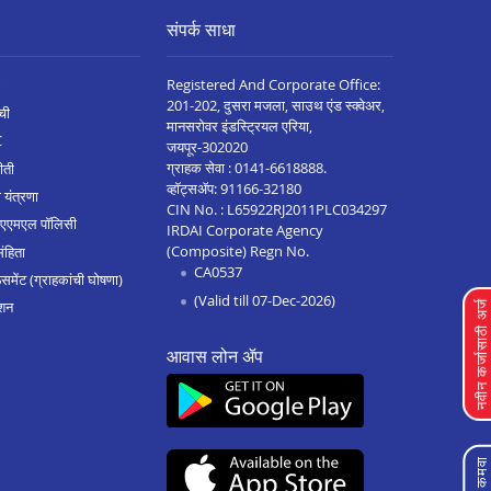
संपर्क साधा
Registered And Corporate Office:
201-202, दुसरा मजला, साउथ एंड स्क्वेअर,
ची
मानसरोवर इंडस्ट्रियल एरिया,
C
जयपूर-302020
ग्राहक सेवा :
0141-6618888
.
ीती
व्हॉट्सॲप:
91166-32180
 यंत्रणा
CIN No. : L65922RJ2011PLC034297
 एएमएल पॉलिसी
IRDAI Corporate Agency
(Composite) Regn No.
संहिता
CA0537
मेंट (ग्राहकांची घोषणा)
(Valid till 07-Dec-2026)
शन
नवीन कर्जासाठी अर्
आवास लोन ॲप