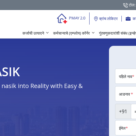
टोल:
PMAY 2.0
ब्रांच लोकेटर
क
कर्जाची उत्पादने
कर्मचाऱ्याचे (एम्प्लोय) कॉर्नर
गुंतवणूकदारांशी संबंध (इन्व्
NASIK
पहिले नाव
*
asik into Reality with Easy &
आडनाव
*
+91
ईमेल
*