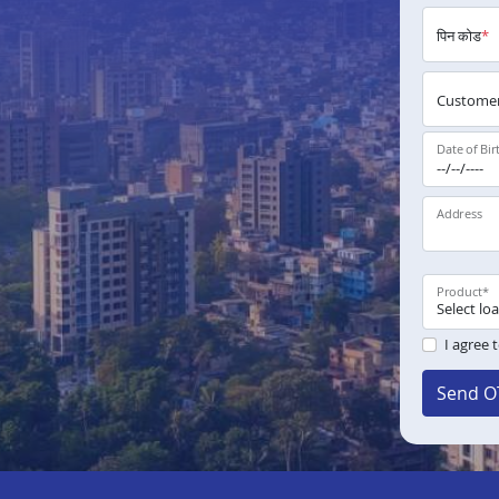
पिन कोड
*
Customer
Date of Bir
Address
Product
*
I agree 
Send O