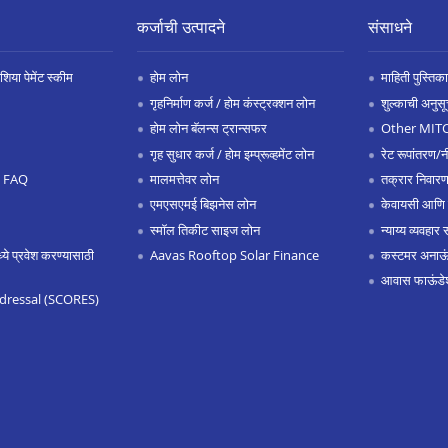
कर्जाची उत्पादने
संसाधने
िया पेमेंट स्कीम
होम लोन
माहिती पुस्तिका
गृहनिर्माण कर्ज / होम कंस्ट्रक्शन लोन
शुल्काची अनुसू
होम लोन बॅलन्स ट्रान्सफर
Other MIT
गृह सुधार कर्ज / होम इम्प्रूव्हमेंट लोन
रेट रूपांतरण/न
.0 FAQ
मालमत्तेवर लोन
तक्रार निवारण
एमएसएमई बिझनेस लोन
केवायसी आणि
स्मॉल तिकीट साइज लोन
न्याय्य व्यवहार 
 प्रवेश करण्यासाठी
Aavas Rooftop Solar Finance
कस्टमर अनाऊंस
आवास फाऊंडे
dressal (SCORES)