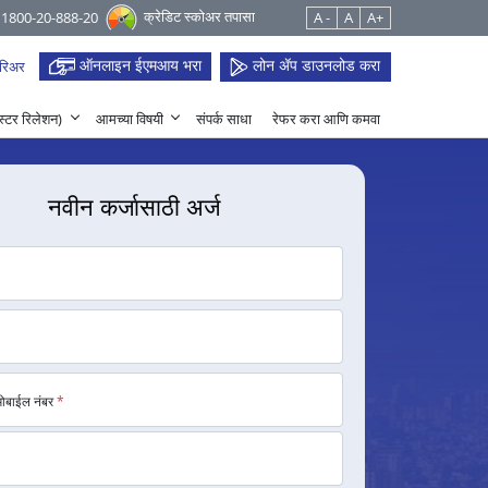
क्रेडिट स्कोअर तपासा
 1800-20-888-20
A -
A
A+
ऑनलाइन ईएमआय भरा
लोन ॲप डाउनलोड करा
रिअर
हेस्टर रिलेशन)
आमच्या विषयी
संपर्क साधा
रेफर करा आणि कमवा
नवीन कर्जासाठी अर्ज
मोबाईल नंबर
*