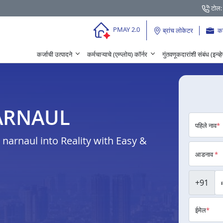
टोल:
PMAY 2.0
ब्रांच लोकेटर
क
कर्जाची उत्पादने
कर्मचाऱ्याचे (एम्प्लोय) कॉर्नर
गुंतवणूकदारांशी संबंध (इन्व्
े NARNAUL
पहिले नाव
*
arnaul into Reality with Easy &
आडनाव
*
+91
ईमेल
*