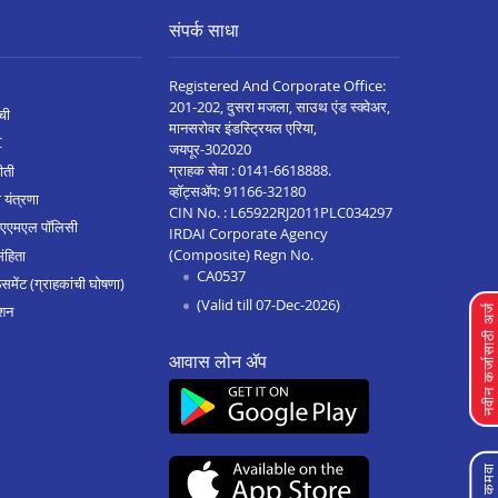
संपर्क साधा
Registered And Corporate Office:
201-202, दुसरा मजला, साउथ एंड स्क्वेअर,
ची
मानसरोवर इंडस्ट्रियल एरिया,
C
जयपूर-302020
ग्राहक सेवा :
0141-6618888
.
ीती
व्हॉट्सॲप:
91166-32180
 यंत्रणा
CIN No. : L65922RJ2011PLC034297
 एएमएल पॉलिसी
IRDAI Corporate Agency
(Composite) Regn No.
संहिता
CA0537
मेंट (ग्राहकांची घोषणा)
(Valid till 07-Dec-2026)
शन
नवीन कर्जासाठी अर्
आवास लोन ॲप