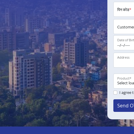
पिन कोड
*
Customer
Date of Bir
Address
Product
*
I agree 
Send O