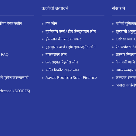
कर्जाची उत्पादने
संसाधने
िया पेमेंट स्कीम
होम लोन
माहिती पुस्तिका
गृहनिर्माण कर्ज / होम कंस्ट्रक्शन लोन
शुल्काची अनुसू
होम लोन बॅलन्स ट्रान्सफर
Other MIT
गृह सुधार कर्ज / होम इम्प्रूव्हमेंट लोन
रेट रूपांतरण/न
.0 FAQ
मालमत्तेवर लोन
तक्रार निवारण
एमएसएमई बिझनेस लोन
केवायसी आणि
स्मॉल तिकीट साइज लोन
न्याय्य व्यवहार 
 प्रवेश करण्यासाठी
Aavas Rooftop Solar Finance
कस्टमर अनाऊंस
आवास फाऊंडे
dressal (SCORES)