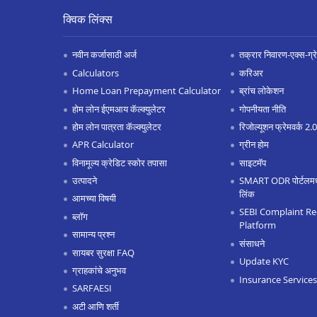
क्विक लिंक्स
नवीन कर्जासाठी अर्ज
तक्रार निवारण-एक्स-ग्रेश
Calculators
करिअर
Home Loan Prepayment Calculator
ब्रांच लोकेशन
होम लोन ईएमआय कॅल्क्युलेटर
गोपनीयता नीति
होम लोन पात्रता कॅल्क्युलेटर
रिजोल्यूशन फ्रेमवर्क 2
APR Calculator
ग्रीन होम
विनामूल्य क्रेडिट स्कोर तपासा
साइटमॅप
उत्पादने
SMART ODR पोर्टलमध्ये
लिंक
आमच्या विषयी
SEBI Complaint Re
ब्लॉग
Platform
सामान्य प्रश्न
संसाधने
सायबर सुरक्षा FAQ
Update KYC
ग्राहकांचे अनुभव
Insurance Services
SARFAESI
अटी आणि शर्ती