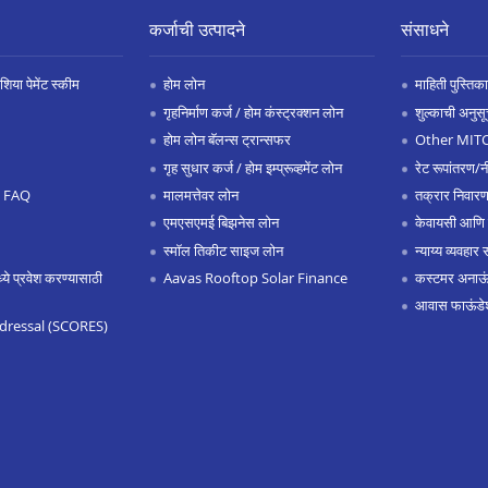
कर्जाची उत्पादने
संसाधने
िया पेमेंट स्कीम
होम लोन
माहिती पुस्तिका
गृहनिर्माण कर्ज / होम कंस्ट्रक्शन लोन
शुल्काची अनुसू
होम लोन बॅलन्स ट्रान्सफर
Other MIT
गृह सुधार कर्ज / होम इम्प्रूव्हमेंट लोन
रेट रूपांतरण/न
.0 FAQ
मालमत्तेवर लोन
तक्रार निवारण
एमएसएमई बिझनेस लोन
केवायसी आणि
स्मॉल तिकीट साइज लोन
न्याय्य व्यवहार 
 प्रवेश करण्यासाठी
Aavas Rooftop Solar Finance
कस्टमर अनाऊंस
आवास फाऊंडे
dressal (SCORES)