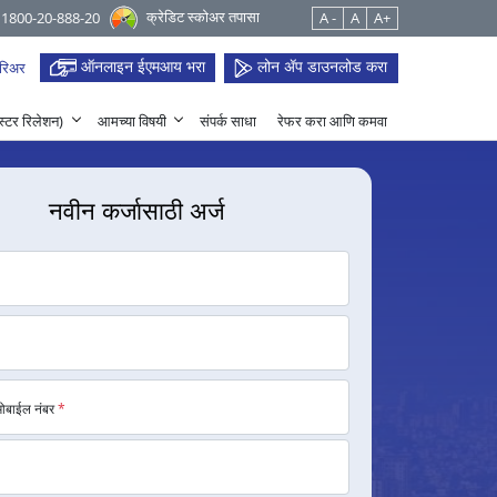
क्रेडिट स्कोअर तपासा
 1800-20-888-20
A -
A
A+
ऑनलाइन ईएमआय भरा
लोन ॲप डाउनलोड करा
रिअर
हेस्टर रिलेशन)
आमच्या विषयी
संपर्क साधा
रेफर करा आणि कमवा
नवीन कर्जासाठी अर्ज
मोबाईल नंबर
*