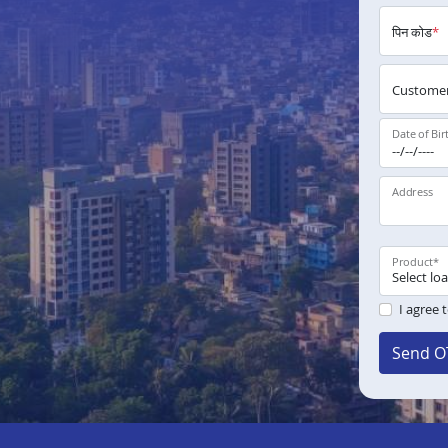
पिन कोड
*
Customer
Date of Bir
Address
Product
*
I agree 
Send O