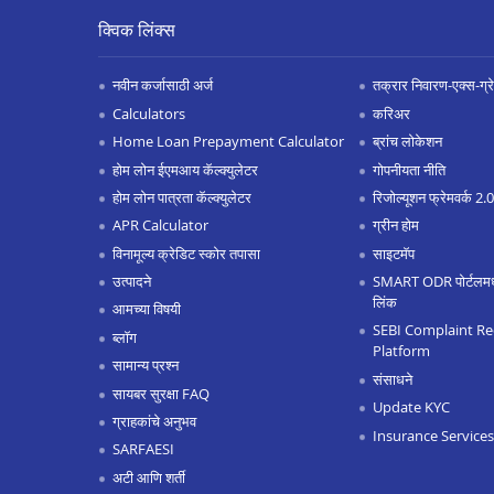
क्विक लिंक्स
नवीन कर्जासाठी अर्ज
तक्रार निवारण-एक्स-ग्रेश
Calculators
करिअर
Home Loan Prepayment Calculator
ब्रांच लोकेशन
होम लोन ईएमआय कॅल्क्युलेटर
गोपनीयता नीति
होम लोन पात्रता कॅल्क्युलेटर
रिजोल्यूशन फ्रेमवर्क 2
APR Calculator
ग्रीन होम
विनामूल्य क्रेडिट स्कोर तपासा
साइटमॅप
उत्पादने
SMART ODR पोर्टलमध्ये
लिंक
आमच्या विषयी
SEBI Complaint Re
ब्लॉग
Platform
सामान्य प्रश्न
संसाधने
सायबर सुरक्षा FAQ
Update KYC
ग्राहकांचे अनुभव
Insurance Services
SARFAESI
अटी आणि शर्ती