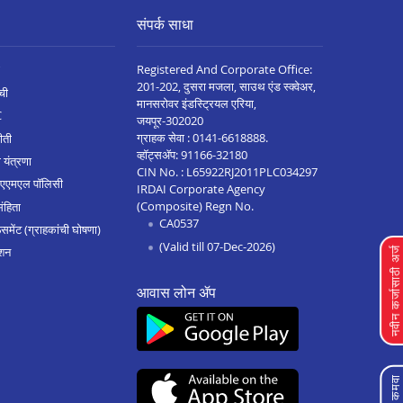
संपर्क साधा
Registered And Corporate Office:
201-202, दुसरा मजला, साउथ एंड स्क्वेअर,
ची
मानसरोवर इंडस्ट्रियल एरिया,
C
जयपूर-302020
ग्राहक सेवा :
0141-6618888
.
ीती
व्हॉट्सॲप:
91166-32180
 यंत्रणा
CIN No. : L65922RJ2011PLC034297
 एएमएल पॉलिसी
IRDAI Corporate Agency
(Composite) Regn No.
संहिता
CA0537
मेंट (ग्राहकांची घोषणा)
(Valid till 07-Dec-2026)
शन
नवीन कर्जासाठी अर्
आवास लोन ॲप