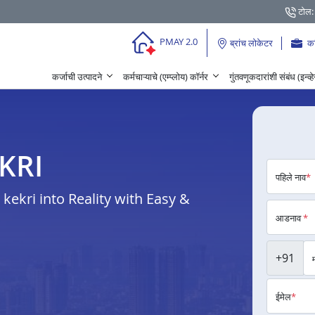
टोल:
PMAY 2.0
ब्रांच लोकेटर
क
कर्जाची उत्पादने
कर्मचाऱ्याचे (एम्प्लोय) कॉर्नर
गुंतवणूकदारांशी संबंध (इन्व्
KEKRI
पहिले नाव
*
ekri into Reality with Easy &
आडनाव
*
+91
ईमेल
*