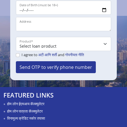
Date of Birth (must be 18+)
Address
Product
*
I agree to
अटी आणि शर्ती
and
गोपनीयता नीति
Send OTP to verify phone number
FEATURED LINKS
होम लोन ईएमआय कॅल्क्युलेटर
होम लोन पात्रता कॅल्क्युलेटर
विनामूल्य क्रेडिट स्कोर तपासा