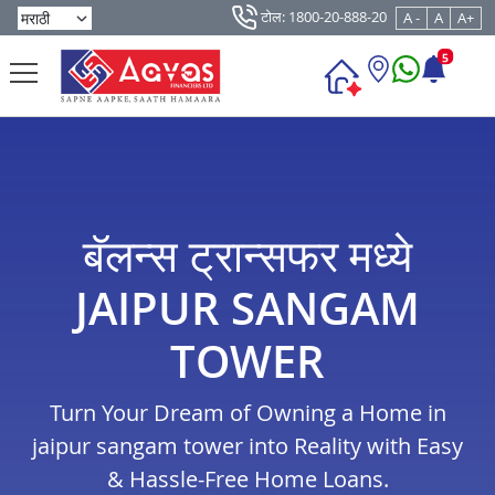
टोल: 1800-20-888-20
A -
A
A+
5
बॅलन्स ट्रान्सफर मध्ये
JAIPUR SANGAM
TOWER
Turn Your Dream of Owning a Home in
jaipur sangam tower into Reality with Easy
& Hassle-Free Home Loans.