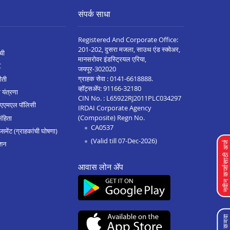
संपर्क साधा
Registered And Corporate Office:
201-202, दुसरा मजला, साउथ एंड स्क्वेअर,
ची
मानसरोवर इंडस्ट्रियल एरिया,
C
जयपूर-302020
ग्राहक सेवा :
0141-6618888
.
ीती
व्हॉट्सॲप:
91166-32180
 यंत्रणा
CIN No. : L65922RJ2011PLC034297
 एएमएल पॉलिसी
IRDAI Corporate Agency
(Composite) Regn No.
संहिता
CA0537
मेंट (ग्राहकांची घोषणा)
(Valid till 07-Dec-2026)
शन
नवीन कर्जासाठी अर्
आवास लोन ॲप