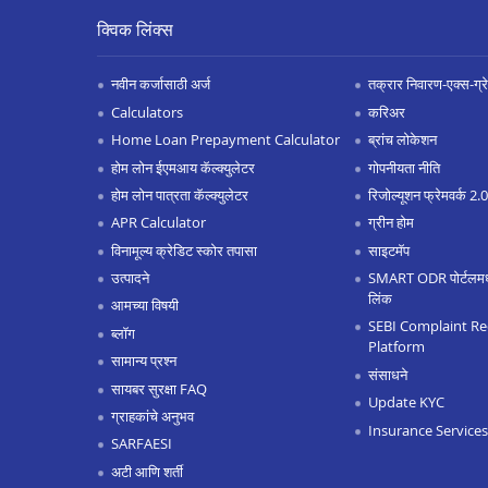
क्विक लिंक्स
नवीन कर्जासाठी अर्ज
तक्रार निवारण-एक्स-ग्रेश
Calculators
करिअर
Home Loan Prepayment Calculator
ब्रांच लोकेशन
होम लोन ईएमआय कॅल्क्युलेटर
गोपनीयता नीति
होम लोन पात्रता कॅल्क्युलेटर
रिजोल्यूशन फ्रेमवर्क 2
APR Calculator
ग्रीन होम
विनामूल्य क्रेडिट स्कोर तपासा
साइटमॅप
उत्पादने
SMART ODR पोर्टलमध्ये
लिंक
आमच्या विषयी
SEBI Complaint Re
ब्लॉग
Platform
सामान्य प्रश्न
संसाधने
सायबर सुरक्षा FAQ
Update KYC
ग्राहकांचे अनुभव
Insurance Services
SARFAESI
अटी आणि शर्ती