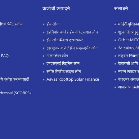
कर्जाची उत्पादने
संसाधने
िया पेमेंट स्कीम
होम लोन
माहिती पुस्तिका
गृहनिर्माण कर्ज / होम कंस्ट्रक्शन लोन
शुल्काची अनुसू
होम लोन बॅलन्स ट्रान्सफर
Other MIT
गृह सुधार कर्ज / होम इम्प्रूव्हमेंट लोन
रेट रूपांतरण/न
.0 FAQ
मालमत्तेवर लोन
तक्रार निवारण
एमएसएमई बिझनेस लोन
केवायसी आणि
स्मॉल तिकीट साइज लोन
न्याय्य व्यवहार 
 प्रवेश करण्यासाठी
Aavas Rooftop Solar Finance
कस्टमर अनाऊंस
आवास फाऊंडे
dressal (SCORES)