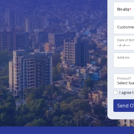
पिन कोड
*
Customer
Date of Bir
Address
Product
*
I agree 
Send O