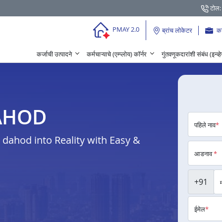
टोल:
PMAY 2.0
ब्रांच लोकेटर
क
कर्जाची उत्पादने
कर्मचाऱ्याचे (एम्प्लोय) कॉर्नर
गुंतवणूकदारांशी संबंध (इन्व्
 DAHOD
पहिले नाव
*
dahod into Reality with Easy &
आडनाव
*
+91
ईमेल
*