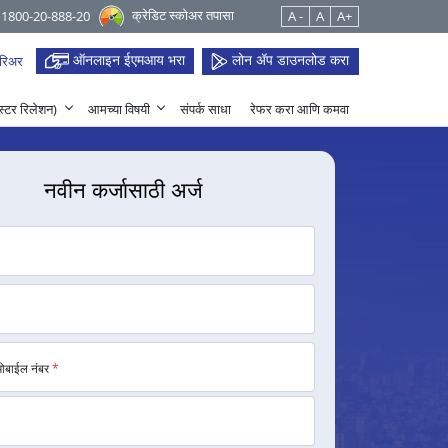
क्रेडिट स्कोअर तपासा
 1800-20-888-20
A -
A
A+
ऑनलाइन ईएमआय भरा
लोन ॲप डाउनलोड करा
रिअर
हेस्टर रिलेशन)
आमच्या विषयी
संपर्क साधा
रेफर करा आणि कमवा
नवीन कर्जासाठी अर्ज
मोबाईल नंबर
*