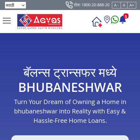
टोल: 1800-20-888-20
A -
A
A+
5
बॅलन्स ट्रान्सफर मध्ये
BHUBANESHWAR
Turn Your Dream of Owning a Home in
bhubaneshwar into Reality with Easy &
Hassle-Free Home Loans.