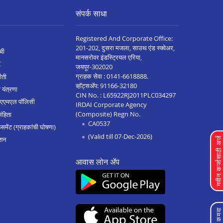
संपर्क साधा
Registered And Corporate Office:
201-202, दुसरा मजला, साउथ एंड स्क्वेअर,
ची
मानसरोवर इंडस्ट्रियल एरिया,
C
जयपूर-302020
ग्राहक सेवा :
0141-6618888
.
ीती
व्हॉट्सॲप:
91166-32180
 यंत्रणा
CIN No. : L65922RJ2011PLC034297
 एएमएल पॉलिसी
IRDAI Corporate Agency
(Composite) Regn No.
संहिता
CA0537
मेंट (ग्राहकांची घोषणा)
(Valid till 07-Dec-2026)
शन
नवीन कर्जासाठी अर्
आवास लोन ॲप