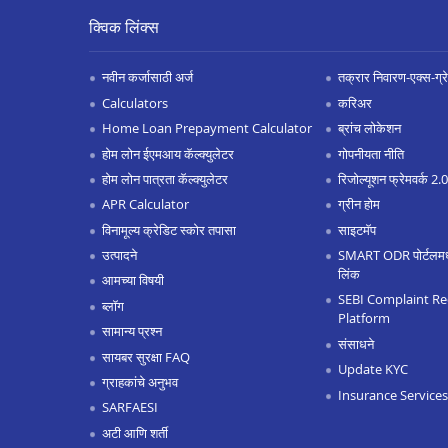
क्विक लिंक्स
नवीन कर्जासाठी अर्ज
तक्रार निवारण-एक्स-ग्रेश
Calculators
करिअर
Home Loan Prepayment Calculator
ब्रांच लोकेशन
होम लोन ईएमआय कॅल्क्युलेटर
गोपनीयता नीति
होम लोन पात्रता कॅल्क्युलेटर
रिजोल्यूशन फ्रेमवर्क 2
APR Calculator
ग्रीन होम
विनामूल्य क्रेडिट स्कोर तपासा
साइटमॅप
उत्पादने
SMART ODR पोर्टलमध्ये
लिंक
आमच्या विषयी
SEBI Complaint Re
ब्लॉग
Platform
सामान्य प्रश्न
संसाधने
सायबर सुरक्षा FAQ
Update KYC
ग्राहकांचे अनुभव
Insurance Services
SARFAESI
अटी आणि शर्ती