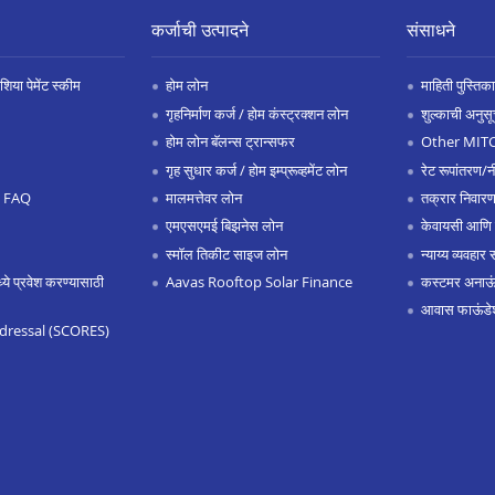
कर्जाची उत्पादने
संसाधने
िया पेमेंट स्कीम
होम लोन
माहिती पुस्तिका
गृहनिर्माण कर्ज / होम कंस्ट्रक्शन लोन
शुल्काची अनुसू
होम लोन बॅलन्स ट्रान्सफर
Other MIT
गृह सुधार कर्ज / होम इम्प्रूव्हमेंट लोन
रेट रूपांतरण/न
.0 FAQ
मालमत्तेवर लोन
तक्रार निवारण
एमएसएमई बिझनेस लोन
केवायसी आणि
स्मॉल तिकीट साइज लोन
न्याय्य व्यवहार 
 प्रवेश करण्यासाठी
Aavas Rooftop Solar Finance
कस्टमर अनाऊंस
आवास फाऊंडे
dressal (SCORES)