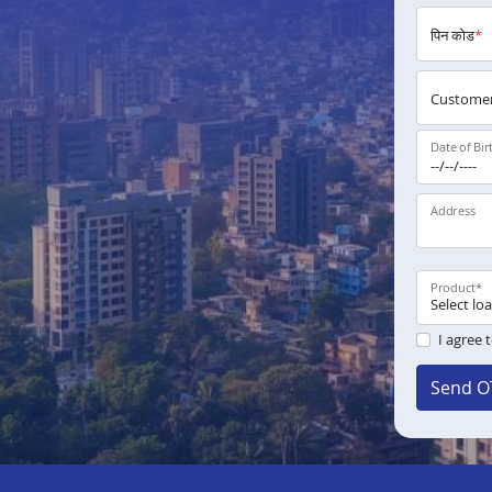
पिन कोड
*
Customer
Date of Bir
Address
Product
*
I agree 
Send O