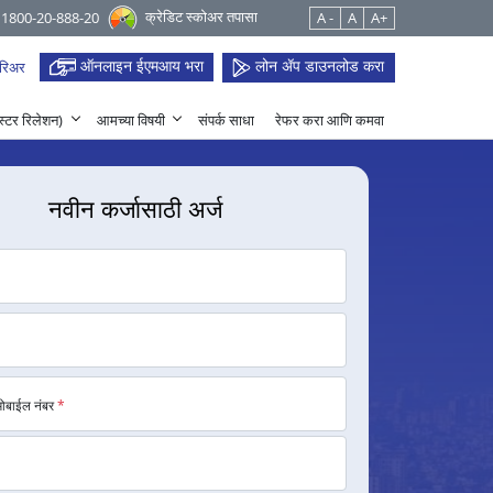
क्रेडिट स्कोअर तपासा
 1800-20-888-20
A -
A
A+
ऑनलाइन ईएमआय भरा
लोन ॲप डाउनलोड करा
रिअर
हेस्टर रिलेशन)
आमच्या विषयी
संपर्क साधा
रेफर करा आणि कमवा
नवीन कर्जासाठी अर्ज
मोबाईल नंबर
*