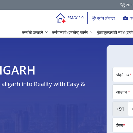
टोल:
PMAY 2.0
ब्रांच लोकेटर
क
कर्जाची उत्पादने
कर्मचाऱ्याचे (एम्प्लोय) कॉर्नर
गुंतवणूकदारांशी संबंध (इन्व्
 ALIGARH
पहिले नाव
*
ligarh into Reality with Easy &
आडनाव
*
+91
ईमेल
*