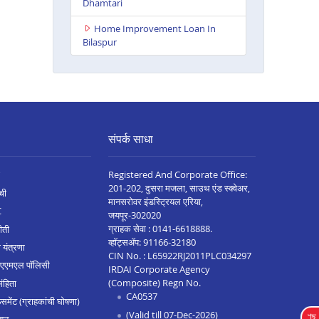
Dhamtari
Home Improvement Loan In
Bilaspur
संपर्क साधा
Registered And Corporate Office:
201-202, दुसरा मजला, साउथ एंड स्क्वेअर,
ची
मानसरोवर इंडस्ट्रियल एरिया,
C
जयपूर-302020
ग्राहक सेवा :
0141-6618888
.
ीती
व्हॉट्सॲप:
91166-32180
 यंत्रणा
CIN No. : L65922RJ2011PLC034297
 एएमएल पॉलिसी
IRDAI Corporate Agency
(Composite) Regn No.
संहिता
CA0537
मेंट (ग्राहकांची घोषणा)
(Valid till 07-Dec-2026)