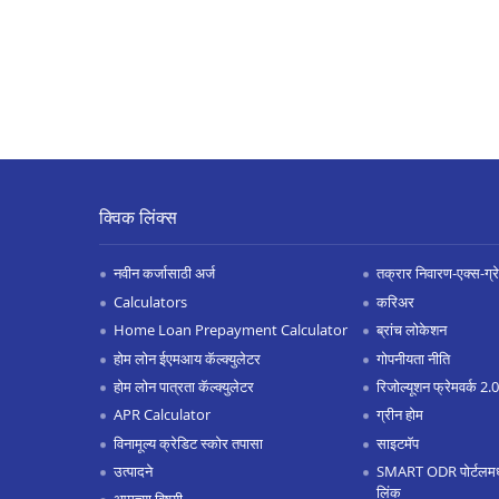
क्विक लिंक्स
नवीन कर्जासाठी अर्ज
तक्रार निवारण-एक्स-ग्रेश
Calculators
करिअर
Home Loan Prepayment Calculator
ब्रांच लोकेशन
होम लोन ईएमआय कॅल्क्युलेटर
गोपनीयता नीति
होम लोन पात्रता कॅल्क्युलेटर
रिजोल्यूशन फ्रेमवर्क 2
APR Calculator
ग्रीन होम
विनामूल्य क्रेडिट स्कोर तपासा
साइटमॅप
उत्पादने
SMART ODR पोर्टलमध्ये
लिंक