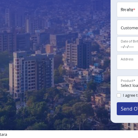
पिन कोड
*
Customer
Date of Bir
Address
Product
*
I agree 
Send O
etara