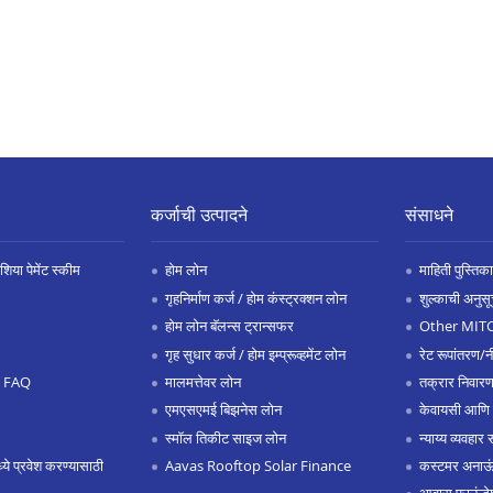
कर्जाची उत्पादने
संसाधने
िया पेमेंट स्कीम
होम लोन
माहिती पुस्तिका
गृहनिर्माण कर्ज / होम कंस्ट्रक्शन लोन
शुल्काची अनुसू
होम लोन बॅलन्स ट्रान्सफर
Other MIT
गृह सुधार कर्ज / होम इम्प्रूव्हमेंट लोन
रेट रूपांतरण/न
.0 FAQ
मालमत्तेवर लोन
तक्रार निवारण
एमएसएमई बिझनेस लोन
केवायसी आणि
स्मॉल तिकीट साइज लोन
न्याय्य व्यवहार 
 प्रवेश करण्यासाठी
Aavas Rooftop Solar Finance
कस्टमर अनाऊंस