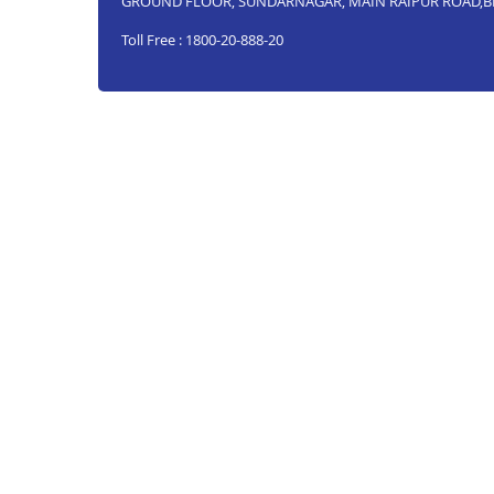
GROUND FLOOR, SUNDARNAGAR, MAIN RAIPUR ROAD,BE
Toll Free : 1800-20-888-20