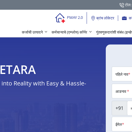
टोल:
PMAY 2.0
ब्रांच लोकेटर
क
कर्जाची उत्पादने
कर्मचाऱ्याचे (एम्प्लोय) कॉर्नर
गुंतवणूकदारांशी संबंध (इन्व्
BEMETARA
पहिले नाव
*
nto Reality with Easy & Hassle-
आडनाव
*
+91
ईमेल
*