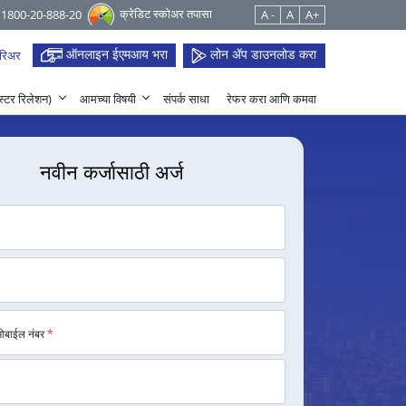
क्रेडिट स्कोअर तपासा
 1800-20-888-20
A -
A
A+
ऑनलाइन ईएमआय भरा
लोन ॲप डाउनलोड करा
रिअर
हेस्टर रिलेशन)
आमच्या विषयी
संपर्क साधा
रेफर करा आणि कमवा
नवीन कर्जासाठी अर्ज
मोबाईल नंबर
*